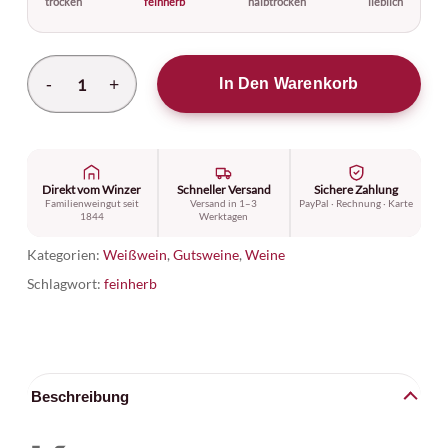
trocken
feinherb
halbtrocken
lieblich
Alternative:
In Den Warenkorb
Direkt vom Winzer
Schneller Versand
Sichere Zahlung
Familienweingut seit
Versand in 1–3
PayPal · Rechnung · Karte
1844
Werktagen
Kategorien:
Weißwein
,
Gutsweine
,
Weine
Schlagwort:
feinherb
Beschreibung