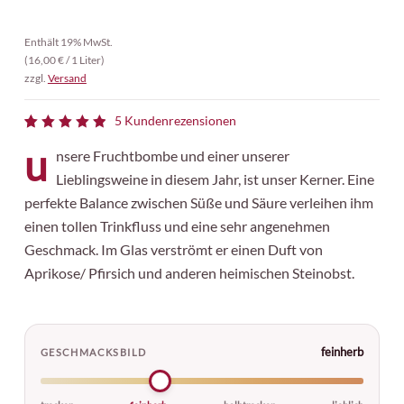
Diese Website verwendet Akismet,
um Spam zu reduzieren.
Erfahre,
Enthält 19% MwSt.
wie deine Kommentardaten
(
16,00
€
/ 1 Liter)
zzgl.
Versand
verarbeitet werden.
5
Kundenrezensionen
Bewertet
5
u
5.00
mit
nsere Fruchtbombe und einer unserer
von 5,
Lieblingsweine in diesem Jahr, ist unser Kerner. Eine
basierend
auf
perfekte Balance zwischen Süße und Säure verleihen ihm
Kundenbewertungen
einen tollen Trinkfluss und eine sehr angenehmen
Geschmack. Im Glas verströmt er einen Duft von
Aprikose/ Pfirsich und anderen heimischen Steinobst.
feinherb
GESCHMACKSBILD