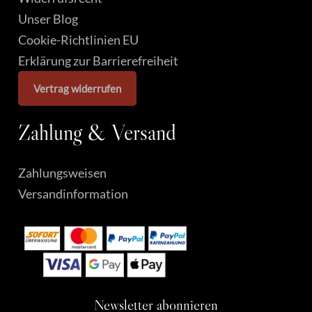
Weinfest in Wittenberg getrunken hab. In
Unser Blog
kurzer Zeit waren die beiden Flaschen leer.
Cookie-Richtlinien EU
Der Geschmack ist schön fruchtig und kann ich
Erklärung zur Barrierefreiheit
absolut weiter Empfehlen.
Vertrag widerrufen
Definitiv volle Punktzahl!
Zahlung
&
Versand
Zahlungsweisen
Versandinformation
Newsletter
abonnieren