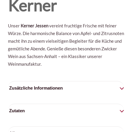
Kerner
Unser
Kerner Jessen
vereint fruchtige Frische mit feiner
Würze. Die harmonische Balance von Apfel- und Zitrusnoten
macht ihn zu einem vielseitigen Begleiter für die Küche und
gemütliche Abende. Genieße diesen besonderen Zwicker
Wein aus Sachsen-Anhalt – ein Klassiker unserer
Weinmanufaktur.
Zusätzliche Informationen
Füllmenge
Zutaten
0,75l
Trauben / Sulfite
Jahrgang