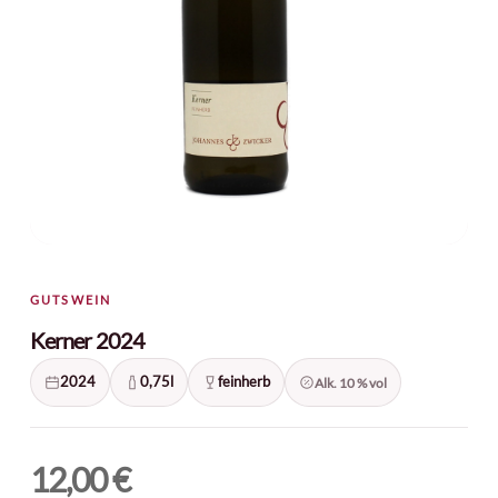
Name
*
E-Mail
*
Ich habe die
GUTSWEIN
Datenschutzerklärung
gelesen und
Kerner 2024
stimme ihr zu.
*
2024
0,75l
feinherb
Alk. 10 % vol
12,00
€