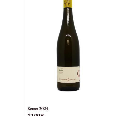
Preis
Hit enter to search or ESC to close
Bewertung
Bewertung
Jahrgang
Jahrgang
2024
Status
Verfügbarkeit
Vorrätig
Anwenden
Kerner 2024
12,00
€