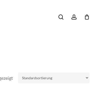
search
account
gezeigt