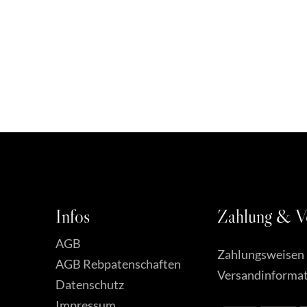
6,80
€
Rebpatenschaft
Preisspanne:
99,00
€
–
396,00
€
99,00 €
bis
396,00 €
Infos
Zahlung
&
V
AGB
Zahlungsweisen
AGB Rebpatenschaften
Versandinforma
Datenschutz
Impressum