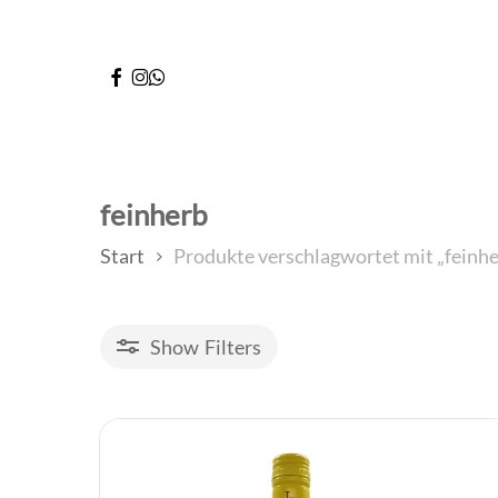
Skip
to
facebook
instagram
whatsapp
main
content
feinherb
Start
Produkte verschlagwortet mit „feinhe
Show
Filters
Produkte filtern
Schließen