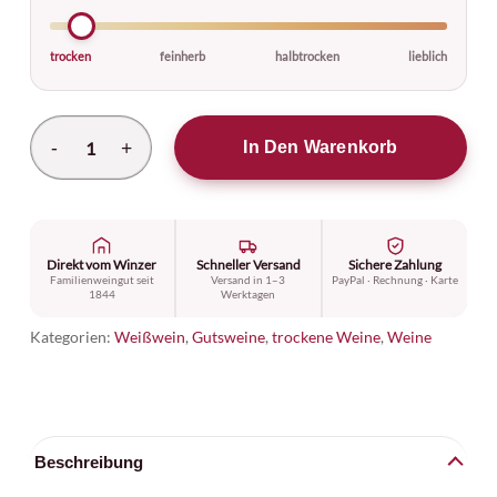
trocken
feinherb
halbtrocken
lieblich
Alternative:
In Den Warenkorb
Direkt vom Winzer
Schneller Versand
Sichere Zahlung
Familienweingut seit
Versand in 1–3
PayPal · Rechnung · Karte
1844
Werktagen
Kategorien:
Weißwein
,
Gutsweine
,
trockene Weine
,
Weine
Beschreibung