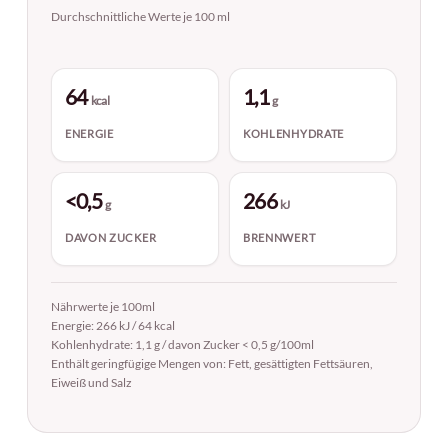
Johannes Zwicker
Durchschnittliche Werte je 100 ml
Am Gorrenberg 30, 06917 Jessen
E-Mail: info@zwicker-wein.de
64
1,1
kcal
g
ENERGIE
KOHLENHYDRATE
<0,5
266
g
kJ
DAVON ZUCKER
BRENNWERT
Nährwerte je 100ml
Energie: 266 kJ / 64 kcal
Kohlenhydrate: 1,1 g / davon Zucker < 0,5 g/100ml
Enthält geringfügige Mengen von: Fett, gesättigten Fettsäuren,
Eiweiß und Salz