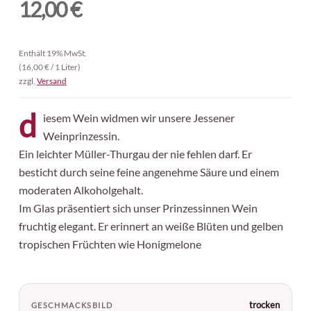
12,00
€
Diese Website verwendet Akismet,
Enthält 19% MwSt.
um Spam zu reduzieren.
Erfahre,
(
16,00
€
/ 1 Liter)
zzgl.
Versand
wie deine Kommentardaten
verarbeitet werden.
d
iesem Wein widmen wir unsere Jessener
Weinprinzessin.
Ein leichter Müller-Thurgau der nie fehlen darf. Er
besticht durch seine feine angenehme Säure und einem
moderaten Alkoholgehalt.
Im Glas präsentiert sich unser Prinzessinnen Wein
fruchtig elegant. Er erinnert an weiße Blüten und gelben
tropischen Früchten wie Honigmelone
trocken
GESCHMACKSBILD