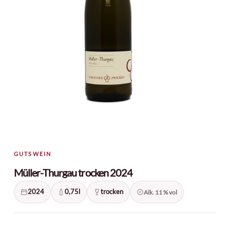
Name
*
E-Mail
*
GUTSWEIN
Ich habe die
Müller-Thurgau trocken 2024
Datenschutzerklärung
gelesen und
2024
0,75l
trocken
Alk. 11 % vol
stimme ihr zu.
*