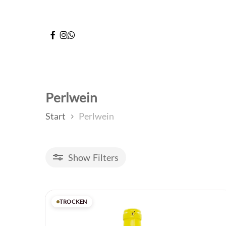
Skip
to
facebook
instagram
whatsapp
main
content
Perlwein
Start
Perlwein
Show
Filters
Produkte filtern
TROCKEN
Schließen