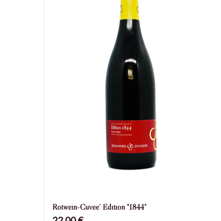
Preis
Hit enter to search or ESC to close
Status
Verfügbarkeit
Vorrätig
Anwenden
Accessoires
1
1
Produkt
Alkoholfrei
1
1
Produkt
Gutsweine
5
5
Produkte
halbtrockene Weine
2
2
Rotwein-Cuvee´ Edition “1844”
Produkte
22,00
€
Perlwein
1