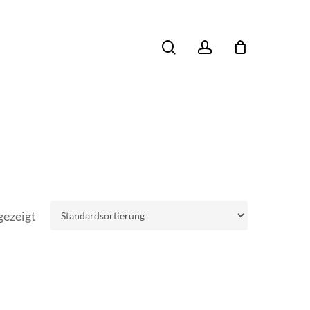
search
account
gezeigt