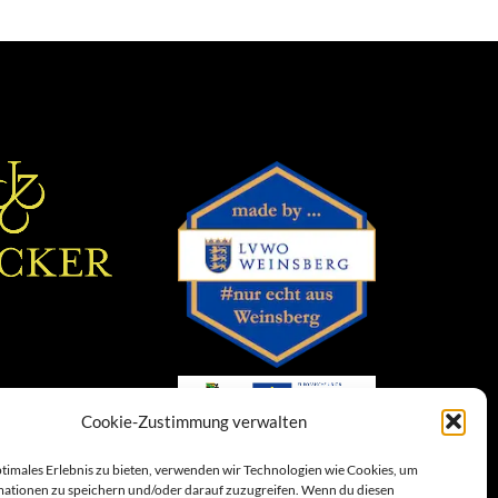
Cookie-Zustimmung verwalten
ptimales Erlebnis zu bieten, verwenden wir Technologien wie Cookies, um
ationen zu speichern und/oder darauf zuzugreifen. Wenn du diesen