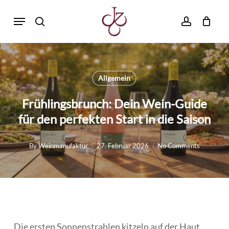
Skip
Menu
to
search
account
main
content
Allgemein
Frühlingsbrunch: Dein Wein-Guide
für den perfekten Start in die Saison
By
Weinmanufaktur
27. Februar 2026
No Comments
Die ersten Sonnenstrahlen kitzeln auf der Haut