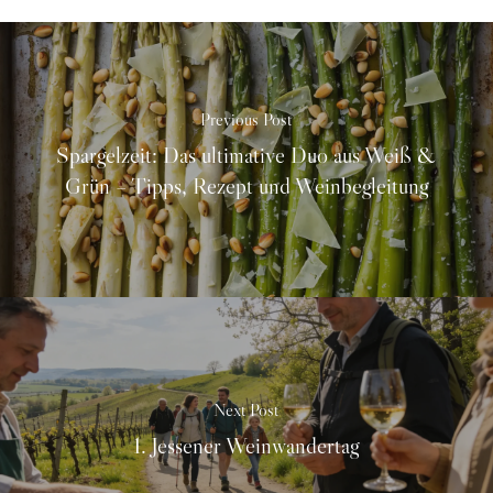
Previous Post
Spargelzeit: Das ultimative Duo aus Weiß &
Grün – Tipps, Rezept und Weinbegleitung
Next Post
1. Jessener Weinwandertag