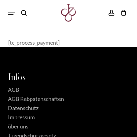
Skip
Menu
to
search
account
main
content
[tc_process_payment]
Infos
AGB
AGB Rebpatenschaften
Datenschutz
Impressum
über uns
Jugendschutzgesetz