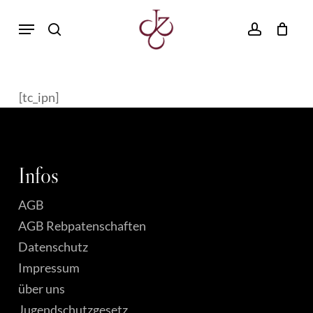
Skip
Menu
to
search
account
main
content
[tc_ipn]
Infos
AGB
AGB Rebpatenschaften
Datenschutz
Impressum
über uns
Jugendschutzgesetz